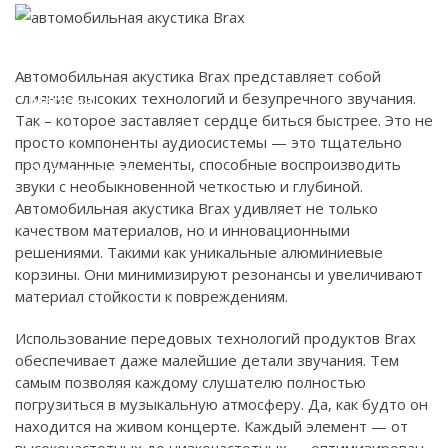
Наши работы
Автомобильная акустика Brax представляет собой
слияние высоких технологий и безупречного звучания.
Магазин
Так – которое заставляет сердце биться быстрее. Это не
просто компоненты аудиосистемы — это тщательно
продуманные элементы, способные воспроизводить
Полезно знать
звуки с необыкновенной четкостью и глубиной.
Автомобильная акустика Brax удивляет не только
качеством материалов, но и инновационными
Контакты
решениями. Такими как уникальные алюминиевые
корзины. Они минимизируют резонансы и увеличивают
материал стойкости к повреждениям.
Использование передовых технологий продуктов Brax
обеспечивает даже малейшие детали звучания. Тем
самым позволяя каждому слушателю полностью
погрузиться в музыкальную атмосферу. Да, как будто он
находится на живом концерте. Каждый элемент — от