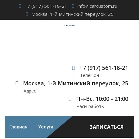
Skip
+7 (917) 561-18-21
info@carcustom.ru
to
Москва, 1-й Митинский переулок, 25
content
Автомобильная
акустика Brax
+7 (917) 561-18-21
Телефон
Car Custom
>
Case Studies
>
Автозвук
>
Автомобильная
Москва, 1-й Митинский переулок, 25
акустика Brax
Адрес
Пн-Вс, 10:00 - 21:00
Часы работы
ЗАПИСАТЬСЯ
Главная
Услуги