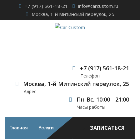
Skip
+7 (917) 561-18-21
info@carcustom.ru
to
Москва, 1-й Митинский переулок, 25
content
Автомобильная
акустика CDT Audio
+7 (917) 561-18-21
Телефон
Car Custom
>
Case Studies
>
Автозвук
>
Автомобильная
Москва, 1-й Митинский переулок, 25
акустика CDT Audio
Адрес
Пн-Вс, 10:00 - 21:00
Часы работы
ЗАПИСАТЬСЯ
Главная
Услуги