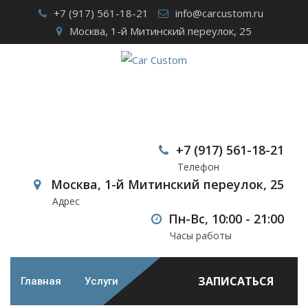
Skip
+7 (917) 561-18-21
info@carcustom.ru
to
Москва, 1-й Митинский переулок, 25
content
Автомобильная
акустика ESX
+7 (917) 561-18-21
Телефон
Car Custom
>
Case Studies
>
Автозвук
>
Автомобильная
Москва, 1-й Митинский переулок, 25
акустика ESX
Адрес
Пн-Вс, 10:00 - 21:00
Часы работы
ЗАПИСАТЬСЯ
Главная
Услуги