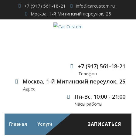
Skip
+7 (917) 561-18-21
info@carcustom.ru
to
Москва, 1-й Митинский переулок, 25
content
Автозвук лета 2026:
громче, умнее и
+7 (917) 561-18-21
Телефон
музыкальнее
Москва, 1-й Митинский переулок, 25
Адрес
Car Custom
>
Case Studies
>
Автозвук
>
Автозвук лета
Пн-Вс, 10:00 - 21:00
2026: громче, умнее и музыкальнее
Часы работы
ЗАПИСАТЬСЯ
Главная
Услуги