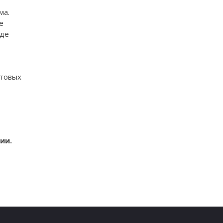
ма.
е
где
етовых
ии.