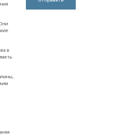
ения
 Они
акие
ва в
 иметь
апины,
ским
аняя