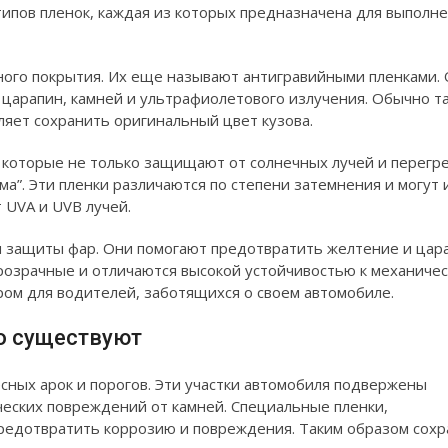
ипов пленок, каждая из которых предназначена для выполн
ного покрытия. Их еще называют антигравийными пленками.
царапин, камней и ультрафиолетового излучения. Обычно т
ляет сохранить оригинальный цвет кузова.
 которые не только защищают от солнечных лучей и перегре
ма”. Эти пленки различаются по степени затемнения и могут
 UVA и UVB лучей.
ля защиты фар. Они помогают предотвратить желтение и цар
прозрачные и отличаются высокой устойчивостью к механиче
ом для водителей, заботящихся о своем автомобиле.
о существуют
сных арок и порогов. Эти участки автомобиля подвержены
ческих повреждений от камней. Специальные пленки,
предотвратить коррозию и повреждения. Таким образом сохр