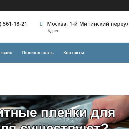
) 561-18-21
Москва, 1-й Митинский переул
Адрес
енки для авто существую
щитные пленки для авто существуют
газин
Полезно знать
Контакты