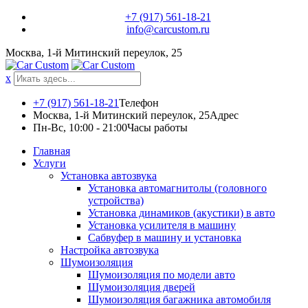
Skip
+7 (917) 561-18-21
to
info@carcustom.ru
content
Москва, 1-й Митинский переулок, 25
x
+7 (917) 561-18-21
Телефон
Москва, 1-й Митинский переулок, 25
Адрес
Пн-Вс, 10:00 - 21:00
Часы работы
Главная
Услуги
Установка автозвука
Установка автомагнитолы (головного
устройства)
Установка динамиков (акустики) в авто
Установка усилителя в машину
Сабвуфер в машину и установка
Настройка автозвука
Шумоизоляция
Шумоизоляция по модели авто
Шумоизоляция дверей
Шумоизоляция багажника автомобиля