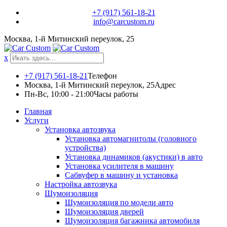
Skip
+7 (917) 561-18-21
to
info@carcustom.ru
content
Москва, 1-й Митинский переулок, 25
x
+7 (917) 561-18-21
Телефон
Москва, 1-й Митинский переулок, 25
Адрес
Пн-Вс, 10:00 - 21:00
Часы работы
Главная
Услуги
Установка автозвука
Установка автомагнитолы (головного
устройства)
Установка динамиков (акустики) в авто
Установка усилителя в машину
Сабвуфер в машину и установка
Настройка автозвука
Шумоизоляция
Шумоизоляция по модели авто
Шумоизоляция дверей
Шумоизоляция багажника автомобиля