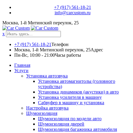
Skip
+7 (917) 561-18-21
to
info@carcustom.ru
content
Москва, 1-й Митинский переулок, 25
x
+7 (917) 561-18-21
Телефон
Москва, 1-й Митинский переулок, 25
Адрес
Пн-Вс, 10:00 - 21:00
Часы работы
Главная
Услуги
Установка автозвука
Установка автомагнитолы (головного
устройства)
Установка динамиков (акустики) в авто
Установка усилителя в машину
Сабвуфер в машину и установка
Настройка автозвука
Шумоизоляция
Шумоизоляция по модели авто
Шумоизоляция дверей
Шумоизоляция багажника автомобиля