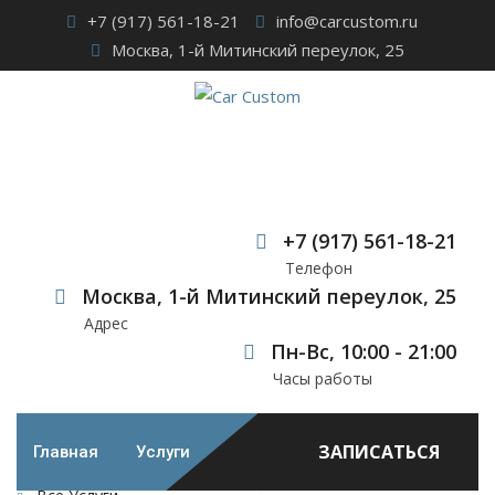
Skip
+7 (917) 561-18-21
info@carcustom.ru
to
Москва, 1-й Митинский переулок, 25
content
Portfolio Category:
Безопасность
+7 (917) 561-18-21
Телефон
Car Custom
>
Наши работы
>
Безопасность
Москва, 1-й Митинский переулок, 25
Адрес
Пн-Вс, 10:00 - 21:00
Часы работы
ЗАПИСАТЬСЯ
Главная
Услуги