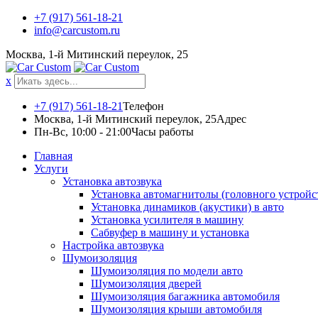
Skip
+7 (917) 561-18-21
to
info@carcustom.ru
content
Москва, 1-й Митинский переулок, 25
x
+7 (917) 561-18-21
Телефон
Москва, 1-й Митинский переулок, 25
Адрес
Пн-Вс, 10:00 - 21:00
Часы работы
Главная
Услуги
Установка автозвука
Установка автомагнитолы (головного устройс
Установка динамиков (акустики) в авто
Установка усилителя в машину
Сабвуфер в машину и установка
Настройка автозвука
Шумоизоляция
Шумоизоляция по модели авто
Шумоизоляция дверей
Шумоизоляция багажника автомобиля
Шумоизоляция крыши автомобиля