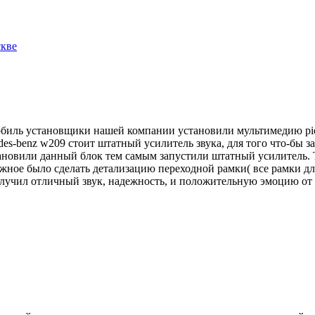
скве
обиль установщики нашей компании установили мультимедию pion
des-benz w209 стоит штатный усилитель звука, для того что-бы 
тановили данный блок тем самым запустили штатный усилитель. 
ложное было сделать детализацию переходной рамки( все рамки 
олучил отличный звук, надежность, и положительную эмоцию от 