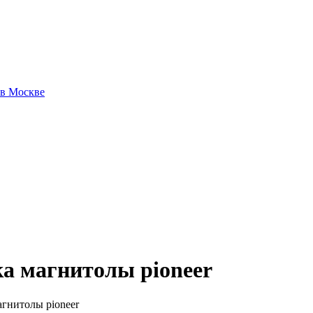
 в Москве
ка магнитолы pioneer
агнитолы pioneer