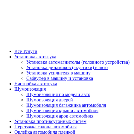
Все Услуги
Установка автозвука
Установка автомагнитолы (головного устройства)
Установка динамиков (акустики) в авто
Установка усилителя в машину
Сабвуфер в машину и установка
Настройка автозвука
Шумоизоляция
Шумоизоляция по модели авто
Шумоизоляция дверей
Шумоизоляция багажника автомобиля
Шумоизоляция крыши автомобиля
Шумоизоляция арок автомобиля
Установка противоугонных систем
Перетяжка салона автомобиля
Оклейка автомобиля пленкой