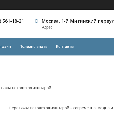
) 561-18-21
Москва, 1-й Митинский переул
Адрес
 алькантарой
а алькантарой
газин
Полезно знать
Контакты
Перетяжка потолка алькантарой – современно, модно и 