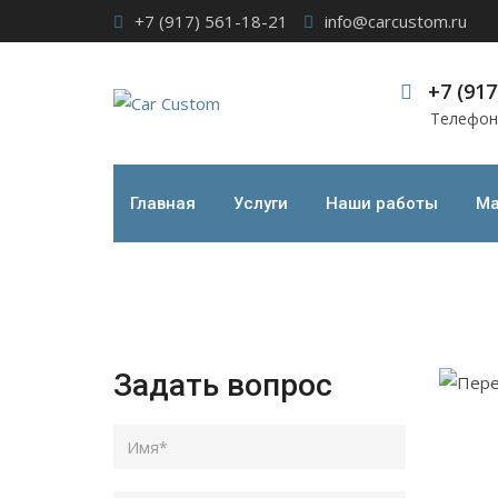
Skip
+7 (917) 561-18-21
info@carcustom.ru
to
content
+7 (917
Телефон
Перетяжка потолка
Car Custom
>
Наши работы
>
Перетяжка потолк
Главная
Услуги
Наши работы
Ма
Задать вопрос