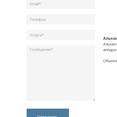
Алька
Алькан
аппара
Обычно