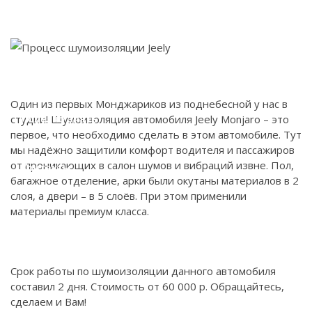
Наши работы
Магазин
Один из первых Монджариков из поднебесной у нас в
студии! Шумоизоляция автомобиля Jeely Monjaro – это
Полезно знать
первое, что необходимо сделать в этом автомобиле. Тут
мы надёжно защитили комфорт водителя и пассажиров
от проникающих в салон шумов и вибраций извне. Пол,
Контакты
багажное отделение, арки были окутаны материалов в 2
слоя, а двери – в 5 слоёв. При этом применили
материалы премиум класса.
Срок работы по шумоизоляции данного автомобиля
составил 2 дня. Стоимость от 60 000 р. Обращайтесь,
сделаем и Вам!