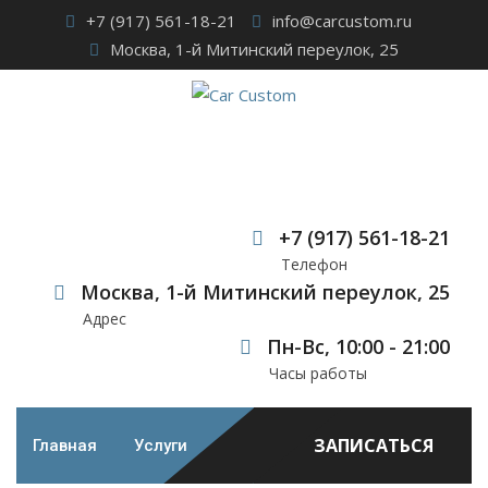
Skip
+7 (917) 561-18-21
info@carcustom.ru
to
Москва, 1-й Митинский переулок, 25
content
Шумоизоляция
автомобиля Jeely
+7 (917) 561-18-21
Телефон
Monjaro
Москва, 1-й Митинский переулок, 25
Адрес
Car Custom
>
Наши работы
>
Шумоизоляция автомобиля
Пн-Вс, 10:00 - 21:00
Jeely Monjaro
Часы работы
ЗАПИСАТЬСЯ
Главная
Услуги