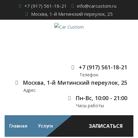
Skip
+7 (917) 561-18-21
info@carcustom.ru
to
Москва, 1-й Митинский переулок, 25
content
Шумоизоляция
Mitsubishi Outlander
+7 (917) 561-18-21
Телефон
Car Custom
>
Наши работы
>
Шумоизоляция Mitsubishi
Москва, 1-й Митинский переулок, 25
Outlander
Адрес
Пн-Вс, 10:00 - 21:00
Часы работы
ЗАПИСАТЬСЯ
Главная
Услуги