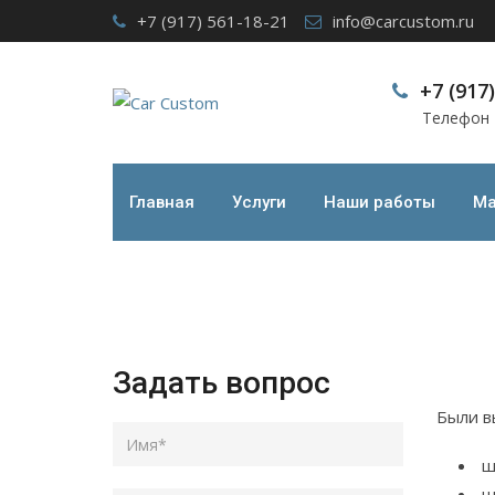
Skip
+7 (917) 561-18-21
info@carcustom.ru
to
content
+7 (917
Телефон
Шумоизоляция микр
Car Custom
>
Наши работы
>
Шумоизоляция ми
Главная
Услуги
Наши работы
Ма
Задать вопрос
Были в
ш
ш