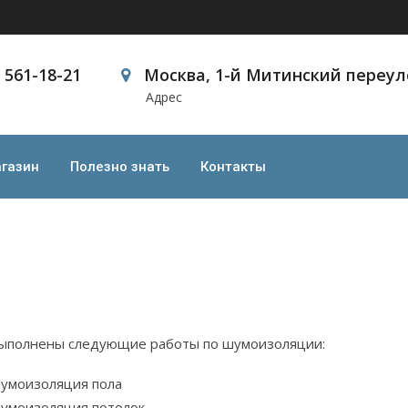
) 561-18-21
Москва, 1-й Митинский переуло
Адрес
оавтобуса Toyota
кроавтобуса Toyota
газин
Полезно знать
Контакты
ыполнены следующие работы по шумоизоляции:
умоизоляция пола
умоизоляция потолок