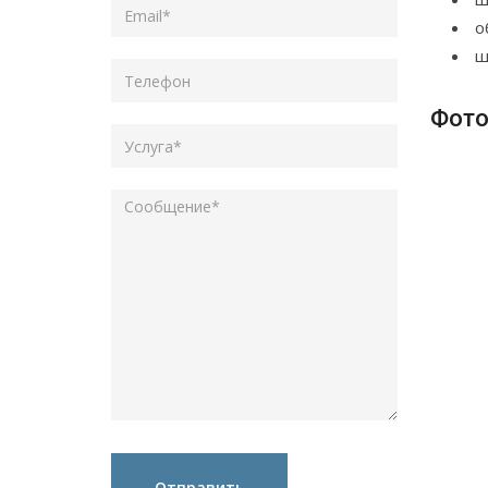
о
ш
Фото